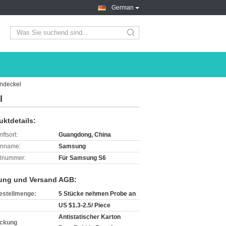
German
search
ndeckel
l
uktdetails:
ftsort:
Guangdong, China
enname:
Samsung
lnummer:
Für Samsung S6
ung und Versand AGB:
estellmenge:
5 Stücke nehmen Probe an
US $1.3-2.5/ Piece
Antistatischer Karton
ckung