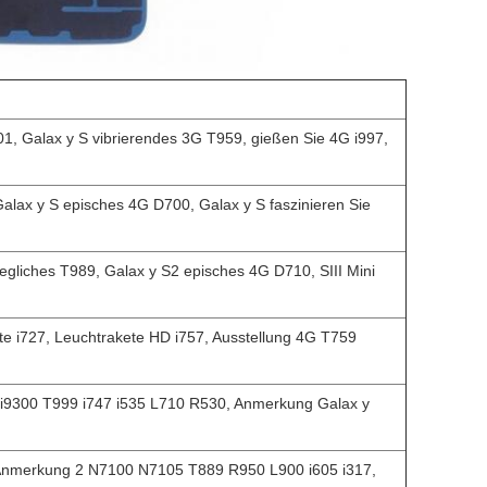
001, Galax y S vibrierendes 3G T959, gießen Sie 4G i997,
Galax y S episches 4G D700, Galax y S faszinieren Sie
egliches T989, Galax y S2 episches 4G D710, SIII Mini
te i727, Leuchtrakete HD i757, Ausstellung 4G T759
3 i9300 T999 i747 i535 L710 R530, Anmerkung Galax y
 Anmerkung 2 N7100 N7105 T889 R950 L900 i605 i317,