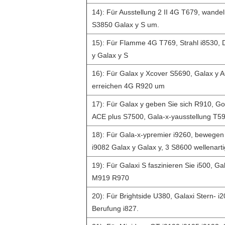
14): Für Ausstellung 2 II 4G T679, wandeln
S3850 Galax y S um.
15): Für Flamme 4G T769, Strahl i8530,
y Galax y S
16): Für Galax y Xcover S5690, Galax y
erreichen 4G R920 um
17): Für Galax y geben Sie sich R910, G
ACE plus S7500, Gala-x-yausstellung T59
18): Für Gala-x-ypremier i9260, bewege
i9082 Galax y Galax y, 3 S8600 wellenarti
19): Für Galaxi S faszinieren Sie i500, G
M919 R970
20): Für Brightside U380, Galaxi Stern- i2
Berufung i827.