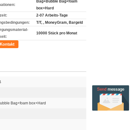
Bag+Bubble Bag+foam
mationen:
box+Hard
zeit:
2-07 Arbeits-Tage
ngsbedingungen:
T/T, , MoneyGram, Bargeld
rgungsmaterial-
10000 Stück pro Monat
eit:
Kontakt
ß
+Bubble Bag+foam box+Hard