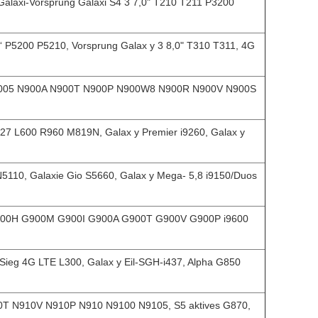
 Galaxi-Vorsprung Galaxi S4 3 7,0" T210 T211 P3200
1“ P5200 P5210, Vorsprung Galax y 3 8,0" T310 T311, 4G
 N9005 N900A N900T N900P N900W8 N900R N900V N900S
i527 L600 R960 M819N, Galax y Premier i9260, Galax y
N5110, Galaxie Gio S5660, Galax y Mega- 5,8 i9150/Duos
G900H G900M G900I G900A G900T G900V G900P i9600
 Sieg 4G LTE L300, Galax y Eil-SGH-i437, Alpha G850
10T N910V N910P N910 N9100 N9105, S5 aktives G870,