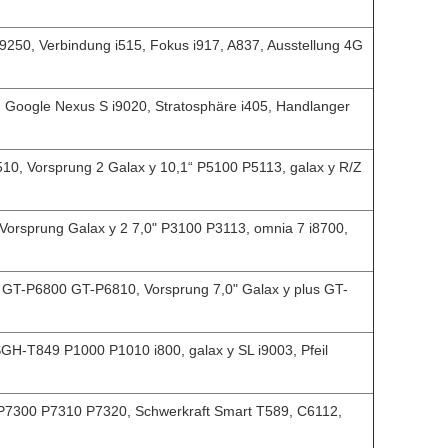
i9250, Verbindung i515, Fokus i917, A837, Ausstellung 4G
n Google Nexus S i9020, Stratosphäre i405, Handlanger
510, Vorsprung 2 Galax y 10,1“ P5100 P5113, galax y R/Z
Vorsprung Galax y 2 7,0" P3100 P3113, omnia 7 i8700,
h GT-P6800 GT-P6810, Vorsprung 7,0" Galax y plus GT-
GH-T849 P1000 P1010 i800, galax y SL i9003, Pfeil
 P7300 P7310 P7320, Schwerkraft Smart T589, C6112,