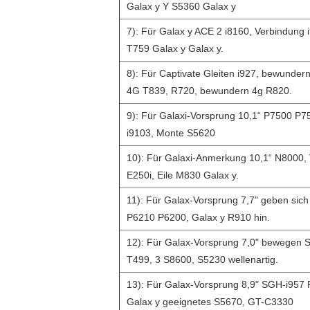
Galax y Y S5360 Galax y
7): Für Galax y ACE 2 i8160, Verbindung 
T759 Galax y Galax y.
8): Für Captivate Gleiten i927, bewunder
4G T839, R720, bewundern 4g R820.
9): Für Galaxi-Vorsprung 10,1“ P7500 P7
i9103, Monte S5620
10): Für Galaxi-Anmerkung 10,1“ N8000, 
E250i, Eile M830 Galax y.
11): Für Galax-Vorsprung 7,7" geben sic
P6210 P6200, Galax y R910 hin.
12): Für Galax-Vorsprung 7,0" bewegen S
T499, 3 S8600, S5230 wellenartig.
13): Für Galax-Vorsprung 8,9" SGH-i957
Galax y geeignetes S5670, GT-C3330