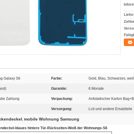
Infor
Liefer
Zahlu
Verso
Fähigk
ng Galaxy S6
Farbe:
Gold, Blau, Schwarzes, wei
and)
Garantie:
6 Monate
 die Zahlung
Verpackung:
Antistatischer Karton Bag
Versorgung:
Lcd und andere Ersatzteile
ckendeckel
mobile Wohnung Samsung
,
ndeckel-blaues hintere Tür-Rückseiten-Weiß der Wohnungs-S6