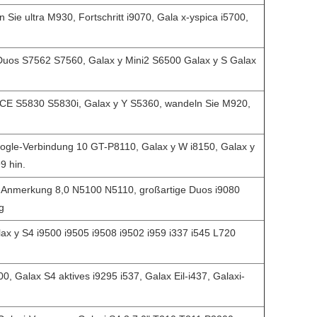
 Sie ultra M930, Fortschritt i9070, Gala x-yspica i5700,
 Duos S7562 S7560, Galax y Mini2 S6500 Galax y S Galax
 ACE S5830 S5830i, Galax y Y S5360, wandeln Sie M920,
oogle-Verbindung 10 GT-P8110, Galax y W i8150, Galax y
9 hin.
n Anmerkung 8,0 N5100 N5110, großartige Duos i9080
g
alax y S4 i9500 i9505 i9508 i9502 i959 i337 i545 L720
00, Galax S4 aktives i9295 i537, Galax Eil-i437, Galaxi-