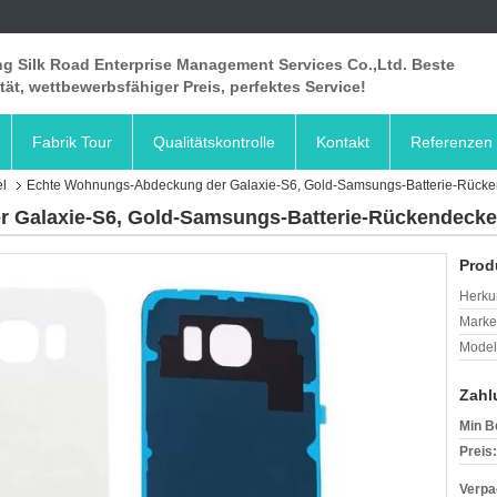
ng Silk Road Enterprise Management Services Co.,Ltd. Beste
tät, wettbewerbsfähiger Preis, perfektes Service!
Fabrik Tour
Qualitätskontrolle
Kontakt
Referenzen
l
Echte Wohnungs-Abdeckung der Galaxie-S6, Gold-Samsungs-Batterie-Rücke
 Galaxie-S6, Gold-Samsungs-Batterie-Rückendecke
Prod
Herkun
Mark
Model
Zahl
Min B
Preis:
Verpa