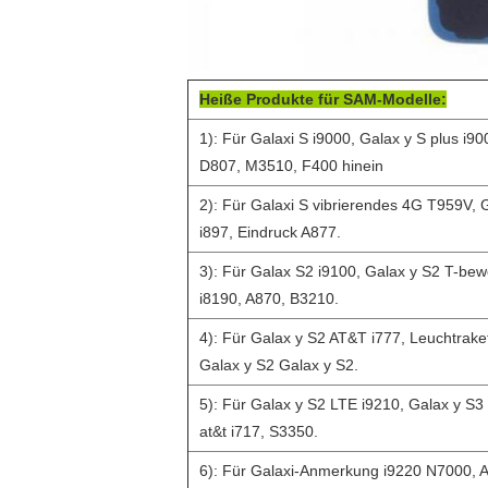
Heiße Produkte für SAM-Modelle:
1): Für Galaxi S i9000, Galax y S plus i9
D807, M3510, F400 hinein
2): Für Galaxi S vibrierendes 4G T959V, 
i897, Eindruck A877.
3): Für Galax S2 i9100, Galax y S2 T-bew
i8190, A870, B3210.
4): Für Galax y S2 AT&T i777, Leuchtrake
Galax y S2 Galax y S2.
5): Für Galax y S2 LTE i9210, Galax y S
at&t i717, S3350.
6): Für Galaxi-Anmerkung i9220 N7000,