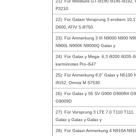
21): Für Miniduos GT-i9190 i9195 i9192,
P3210.
22): Für Galaxi-Vorsprung 3 erobern 10,
D600, ATIV S i8750.
23): Für Anmerkung 3 III N9000 N900
N900L N900K N9000Q Galax y
24): Für Galax y Mega- 6,3 i9200 i9205 
karminrotes Pro-i547
25): Für Anmerkung 8,0" Galax y N5100 
i9152, Omnia M S7530
26): Für Galax y S5 SV G900 G900R4 
G9009D
27): Für Vorsprung 3 LTE 7,0 T110 T111,
Galax y Galax y Galax y
28): Für Galaxi-Anmerkung 4 N910A N9