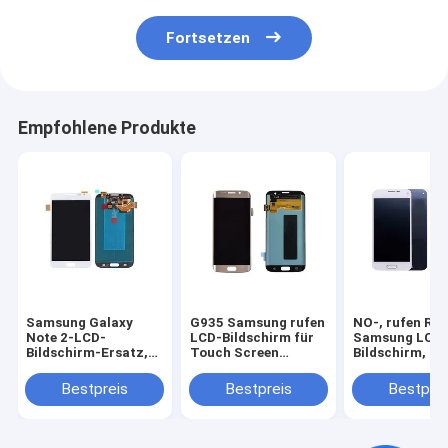
Fortsetzen
Empfohlene Produkte
Samsung Galaxy
G935 Samsung rufen
NO-, rufen Ra
Note 2-LCD-
LCD-Bildschirm für
Samsung LCD
Bildschirm-Ersatz,
Touch Screen
Bildschirm, LC
N7100 Samsung
Versammlung des
Bildschirm-Er
sortiert Ersatz-
Rand-S7 multi an
Anzeige der Ga
Bestpreis
Bestpreis
Bestprei
Ausrüstung aus
S5 an