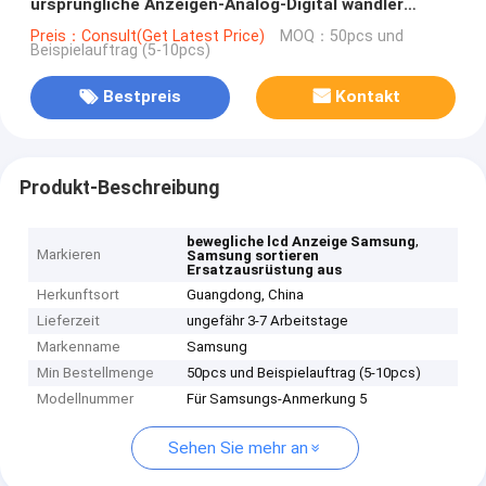
ursprüngliche Anzeigen-Analog-Digital wandler
Versammlung
Preis：Consult(Get Latest Price)
MOQ：50pcs und
Beispielauftrag (5-10pcs)
Bestpreis
Kontakt
Produkt-Beschreibung
,
bewegliche lcd Anzeige Samsung
Markieren
Samsung sortieren
Ersatzausrüstung aus
Herkunftsort
Guangdong, China
Lieferzeit
ungefähr 3-7 Arbeitstage
Markenname
Samsung
Min Bestellmenge
50pcs und Beispielauftrag (5-10pcs)
Modellnummer
Für Samsungs-Anmerkung 5
Sehen Sie mehr an