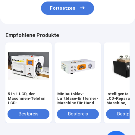
Fortsetzen
Empfohlene Produkte
5 in 1 LCD, der
Miniautoklav-
Intelligente H
Maschinen-Telefon
Luftblase-Entferner-
LCD-Reparatu
LCD-
Maschine für Handy-
Maschine,
Glasvakuumlaminiermaschine
langlebiges Gut
elektrisches
überholt
Vakuumlamelli
Bestpreis
Bestpreis
Bestprei
Maschine