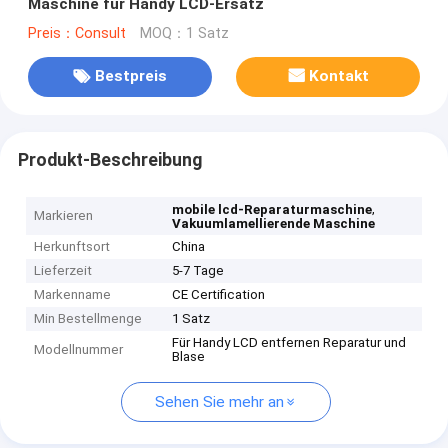
Maschine für Handy LCD-Ersatz
Preis：Consult
MOQ：1 Satz
Bestpreis
Kontakt
Produkt-Beschreibung
,
mobile lcd-Reparaturmaschine
Markieren
Vakuumlamellierende Maschine
Herkunftsort
China
Lieferzeit
5-7 Tage
Markenname
CE Certification
Min Bestellmenge
1 Satz
Für Handy LCD entfernen Reparatur und
Modellnummer
Blase
Sehen Sie mehr an