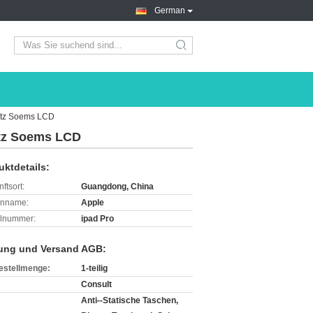
German
search
satz Soems LCD
atz Soems LCD
uktdetails:
ftsort:
Guangdong, China
enname:
Apple
lnummer:
ipad Pro
ung und Versand AGB:
estellmenge:
1-teilig
Consult
Anti--Statische Taschen,