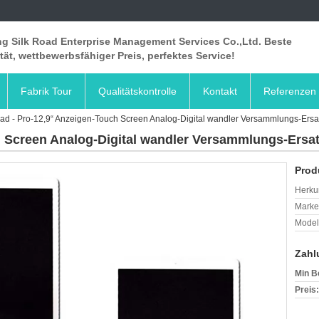
ng Silk Road Enterprise Management Services Co.,Ltd. Beste
tät, wettbewerbsfähiger Preis, perfektes Service!
Fabrik Tour
Qualitätskontrolle
Kontakt
Referenzen
Pad - Pro-12,9“ Anzeigen-Touch Screen Analog-Digital wandler Versammlungs-Er
ch Screen Analog-Digital wandler Versammlungs-Ers
Prod
Herkun
Mark
Model
Zahl
Min B
Preis: