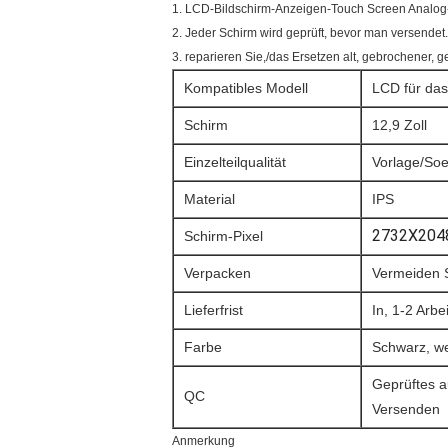
1. LCD-Bildschirm-Anzeigen-Touch Screen Analog-
2. Jeder Schirm wird geprüft, bevor man versendet.
3. reparieren Sie,/das Ersetzen alt, gebrochener, 
Kompatibles Modell
LCD für das
Schirm
12,9 Zoll
Einzelteilqualität
Vorlage/So
Material
IPS
2732X204
Schirm-Pixel
Verpacken
Vermeiden S
Lieferfrist
In, 1-2 Arb
Farbe
Schwarz, we
Geprüftes 
QC
Versenden
Anmerkung