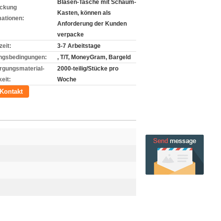
Blasen-Tasche mit Schaum-
ckung
Kasten, können als
mationen:
Anforderung der Kunden
verpacke
zeit:
3-7 Arbeitstage
ngsbedingungen:
, T/T, MoneyGram, Bargeld
rgungsmaterial-
2000-teilig/Stücke pro
eit:
Woche
Kontakt