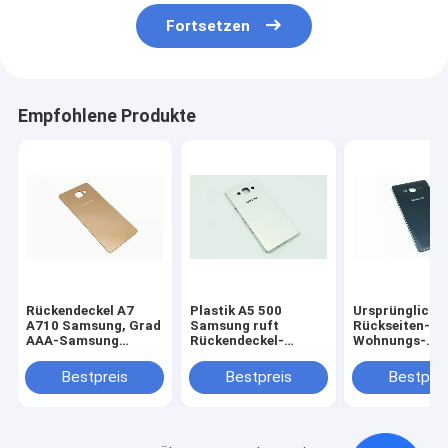
Fortsetzen
Empfohlene Produkte
Rückendeckel A7
Plastik A5 500
Ursprüngliche
A710 Samsung, Grad
Samsung ruft
Rückseiten-
AAA-Samsung
Rückendeckel-
Wohnungs-
Mobile-
Batterie-
Abdeckung de
Rückendeckel
Türscheibe-
Samsung Gala
Bestpreis
Bestpreis
Bestprei
Batterie-
700 für defekt
Rückendeckel an
Wohnungs-Ers