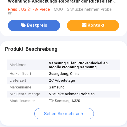
Wohnungs-Abdeckungs-Reparatur der Rückseiten-
A3 320
Preis：US $1 -8/ Piece
MOQ：5 Stücke nehmen Probe
an
Bestpreis
Kontakt
Produkt-Beschreibung
,
Samsung rufen Rückendeckel an
Markieren
mobile Wohnung Samsung
Herkunftsort
Guangdong, China
Lieferzeit
2-7 Arbeitstage
Markenname
Samsung
Min Bestellmenge
5 Stücke nehmen Probe an
Modellnummer
Für Samsung A320
Sehen Sie mehr an