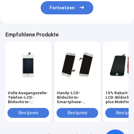
Fortsetzen
Empfohlene Produkte
Volle Ausgangszelle-
Handy-LCD-
10% Rabatt-H
Telefon-LCD-
Bildschirm-
LCD-Bildschir
Bildschirm-
Smartphone-
plus Mobiltele
Schwarz-LCD-
Reparatur-Teile
Touch Screen
Bildschirm-Anzeige
Soem-Weiß iPhone 8
Bestpreis
Bestpreis
Bestprei
für iPhone 4 4s
HD materielles