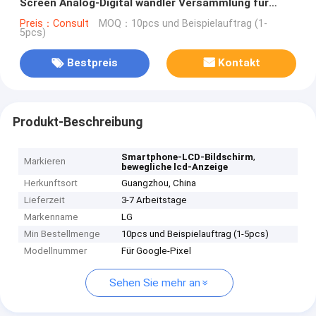
Screen Analog-Digital wandler Versammlung für
Google-Pixel
Preis：Consult
MOQ：10pcs und Beispielauftrag (1-
5pcs)
Bestpreis
Kontakt
Produkt-Beschreibung
,
Smartphone-LCD-Bildschirm
Markieren
bewegliche lcd-Anzeige
Herkunftsort
Guangzhou, China
Lieferzeit
3-7 Arbeitstage
Markenname
LG
Min Bestellmenge
10pcs und Beispielauftrag (1-5pcs)
Modellnummer
Für Google-Pixel
Sehen Sie mehr an