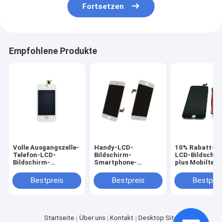
Fortsetzen
Empfohlene Produkte
Volle Ausgangszelle-
Handy-LCD-
10% Rabatt-H
Telefon-LCD-
Bildschirm-
LCD-Bildschir
Bildschirm-
Smartphone-
plus Mobiltele
Schwarz-LCD-
Reparatur-Teile
Touch Screen
Bildschirm-Anzeige
Soem-Weiß iPhone 8
Bestpreis
Bestpreis
Bestprei
für iPhone 4 4s
HD materielles
Startseite
Über uns
Kontakt
Desktop Site