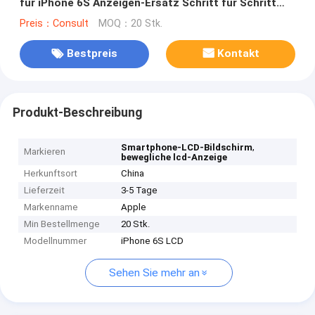
für iPhone 6S Anzeigen-Ersatz Schritt für Schritt
fort
Preis：Consult
MOQ：20 Stk.
Bestpreis
Kontakt
Produkt-Beschreibung
,
Smartphone-LCD-Bildschirm
Markieren
bewegliche lcd-Anzeige
Herkunftsort
China
Lieferzeit
3-5 Tage
Markenname
Apple
Min Bestellmenge
20 Stk.
Modellnummer
iPhone 6S LCD
Sehen Sie mehr an