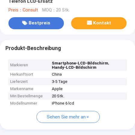
Telefon LCD-Ersatz
Preis：Consult
MOQ：20 Stk.
Bestpreis
Kontakt
Produkt-Beschreibung
,
Smartphone-LCD-Bildschirm
Markieren
Handy-LCD-Bildschirm
Herkunftsort
China
Lieferzeit
3-5 Tage
Markenname
Apple
Min Bestellmenge
20 Stk.
Modellnummer
iPhone 6 lcd
Sehen Sie mehr an