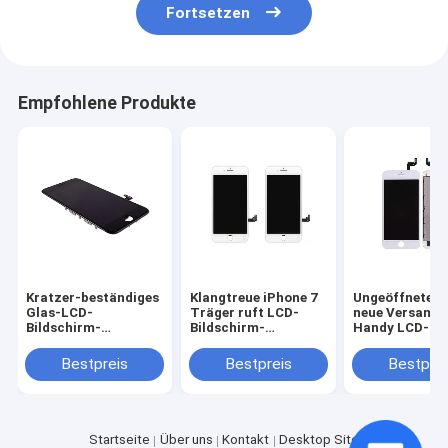
Fortsetzen
Empfohlene Produkte
Kratzer-beständiges
Klangtreue iPhone 7
Ungeöffnete 
Glas-LCD-
Träger ruft LCD-
neue Versamm
Bildschirm-
Bildschirm-
Handy LCD-
Fördermaschinen-
Glaslinsen-Handy-
Bildschirm- fü
Telefon-Ersatzteil-
Zusatz-Teile an
iPhone 6S,
Bestpreis
Bestpreis
Bestprei
Soem Iphone 7
Weiß/Schwarz
Startseite
Über uns
Kontakt
Desktop Site