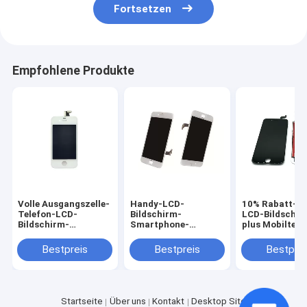
Fortsetzen
Empfohlene Produkte
Volle Ausgangszelle-
Handy-LCD-
10% Rabatt-H
Telefon-LCD-
Bildschirm-
LCD-Bildschir
Bildschirm-
Smartphone-
plus Mobiltele
Schwarz-LCD-
Reparatur-Teile
Touch Screen
Bildschirm-Anzeige
Soem-Weiß iPhone 8
Bestpreis
Bestpreis
Bestprei
für iPhone 4 4s
HD materielles
Startseite
Über uns
Kontakt
Desktop Site