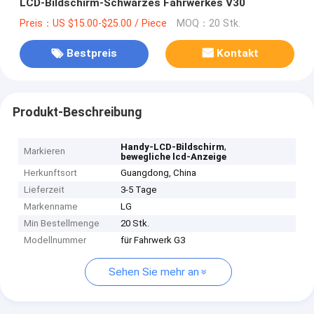
LCD-Bildschirm-Schwarzes Fahrwerkes V30
Preis：US $15.00-$25.00 / Piece
MOQ：20 Stk.
Bestpreis
Kontakt
Produkt-Beschreibung
,
Handy-LCD-Bildschirm
Markieren
bewegliche lcd-Anzeige
Herkunftsort
Guangdong, China
Lieferzeit
3-5 Tage
Markenname
LG
Min Bestellmenge
20 Stk.
Modellnummer
für Fahrwerk G3
Sehen Sie mehr an