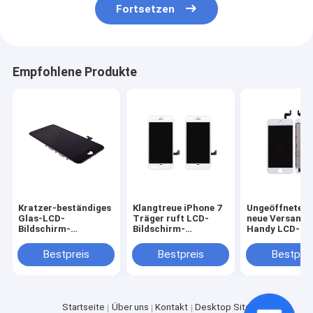
Fortsetzen
Empfohlene Produkte
Kratzer-beständiges
Klangtreue iPhone 7
Ungeöffnete 
Glas-LCD-
Träger ruft LCD-
neue Versamm
Bildschirm-
Bildschirm-
Handy LCD-
Fördermaschinen-
Glaslinsen-Handy-
Bildschirm- fü
Telefon-Ersatzteil-
Zusatz-Teile an
iPhone 6S,
Bestpreis
Bestpreis
Bestprei
Soem Iphone 7
Weiß/Schwarz
Startseite
Über uns
Kontakt
Desktop Site