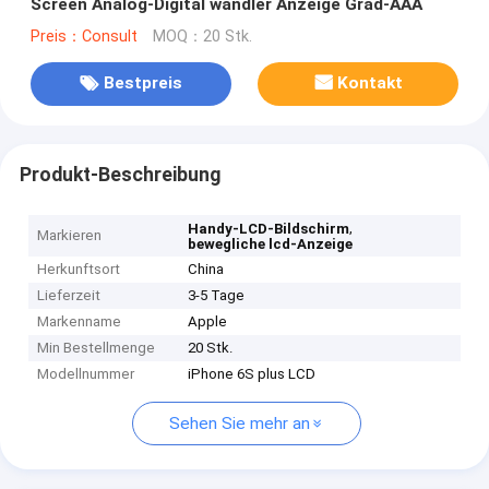
Screen Analog-Digital wandler Anzeige Grad-AAA
Preis：Consult
MOQ：20 Stk.
Bestpreis
Kontakt
Produkt-Beschreibung
,
Handy-LCD-Bildschirm
Markieren
bewegliche lcd-Anzeige
Herkunftsort
China
Lieferzeit
3-5 Tage
Markenname
Apple
Min Bestellmenge
20 Stk.
Modellnummer
iPhone 6S plus LCD
Sehen Sie mehr an