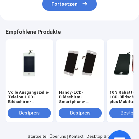
Fortsetzen
Empfohlene Produkte
Volle Ausgangszelle-
Handy-LCD-
10% Rabatt-H
Telefon-LCD-
Bildschirm-
LCD-Bildschir
Bildschirm-
Smartphone-
plus Mobiltele
Schwarz-LCD-
Reparatur-Teile
Touch Screen
Bildschirm-Anzeige
Soem-Weiß iPhone 8
Bestpreis
Bestpreis
Bestprei
für iPhone 4 4s
HD materielles
Startseite
Über uns
Kontakt
Desktop Site