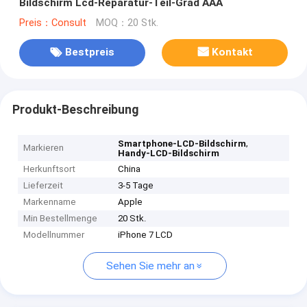
Bildschirm Lcd-Reparatur-Teil-Grad AAA
Preis：Consult
MOQ：20 Stk.
Bestpreis
Kontakt
Produkt-Beschreibung
,
Smartphone-LCD-Bildschirm
Markieren
Handy-LCD-Bildschirm
Herkunftsort
China
Lieferzeit
3-5 Tage
Markenname
Apple
Min Bestellmenge
20 Stk.
Modellnummer
iPhone 7 LCD
Sehen Sie mehr an